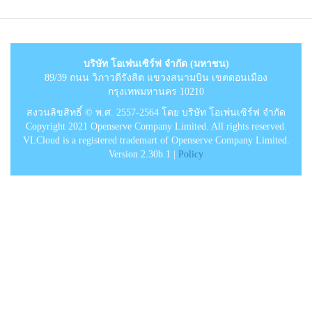
บริษัท โอเพ่นเซิร์ฟ จำกัด (มหาชน)
89/39 ถนน วิภาวดีรังสิต แขวงสนามบิน เขตดอนเมือง
กรุงเทพมหานคร 10210
สงวนลิขสิทธิ์ © พ.ศ. 2557-2564 โดย บริษัท โอเพ่นเซิร์ฟ จำกัด
Copyright 2021 Openserve Company Limited. All rights reserved.
VLCloud is a registered trademart of Openserve Company Limited.
Version 2.30b.1 |
Policy