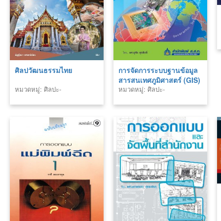
ศิลปวัฒนธรรมไทย
การจัดการระบบฐานข้อมูล
สารสนเทศภูมิศาสตร์ (GIS)
หมวดหมู่: ศิลปะ-
หมวดหมู่: ศิลปะ-
ด้วยโปรแกรม ArcView
สถาปัตยกรรม
สถาปัตยกรรม
3.2a – 3.3