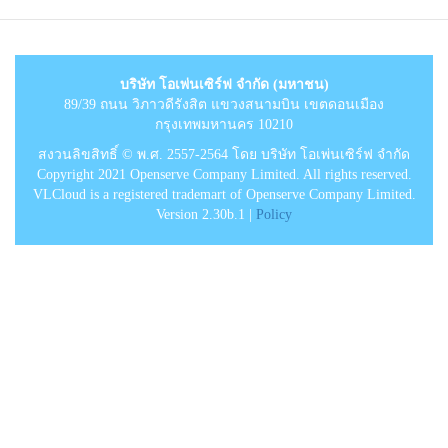
บริษัท โอเพ่นเซิร์ฟ จำกัด (มหาชน)
89/39 ถนน วิภาวดีรังสิต แขวงสนามบิน เขตดอนเมือง
กรุงเทพมหานคร 10210
สงวนลิขสิทธิ์ © พ.ศ. 2557-2564 โดย บริษัท โอเพ่นเซิร์ฟ จำกัด
Copyright 2021 Openserve Company Limited. All rights reserved.
VLCloud is a registered trademart of Openserve Company Limited.
Version 2.30b.1 |
Policy