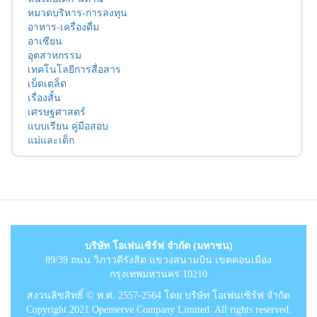
หมวดบริหาร-การลงทุน
อาหาร-เครื่องดื่ม
อาเซียน
อุตสาหกรรม
เทคโนโลยีการสื่อสาร
เบ็ดเตล็ด
เรื่องสั้น
เศรษฐศาสตร์
แบบเรียน คู่มือสอบ
แม่และเด็ก
บริษัท โอเพ่นเซิร์ฟ จำกัด (มหาชน)
89/39 ถนน วิภาวดีรังสิต แขวงสนามบิน เขตดอนเมือง
กรุงเทพมหานคร 10210
สงวนลิขสิทธิ์ © พ.ศ. 2557-2564 โดย บริษัท โอเพ่นเซิร์ฟ จำกัด
Copyright 2021 Openserve Company Limited. All rights reserved.