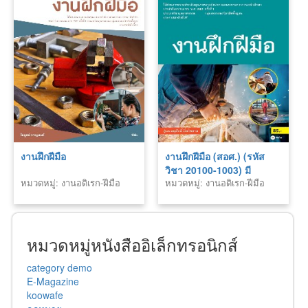
งานฝึกฝีมือ
งานฝึกฝีมือ (สอศ.) (รหัส
วิชา 20100-1003) มี
หมวดหมู่: งานอดิเรก-ฝีมือ
หมวดหมู่: งานอดิเรก-ฝีมือ
แผน+เฉลย
หมวดหมู่หนังสืออิเล็กทรอนิกส์
category demo
E-Magazine
koowafe