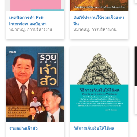
เทคนิคการทำ Exit
คัมภีร์ทำงานให้รวยเร็วแบบ
Interview ลดปัญหา
จีน
หมวดหมู่: การบริหารงาน
หมวดหมู่: การบริหารงาน
พนักงานลาออก
บุคคล
บุคคล
รวยอย่างเจ้าสัว
วิธีการเก็บเงินให้ได้ผล