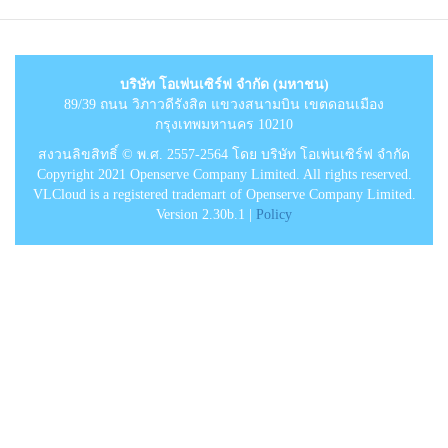
บริษัท โอเพ่นเซิร์ฟ จำกัด (มหาชน)
89/39 ถนน วิภาวดีรังสิต แขวงสนามบิน เขตดอนเมือง
กรุงเทพมหานคร 10210
สงวนลิขสิทธิ์ © พ.ศ. 2557-2564 โดย บริษัท โอเพ่นเซิร์ฟ จำกัด
Copyright 2021 Openserve Company Limited. All rights reserved.
VLCloud is a registered trademart of Openserve Company Limited.
Version 2.30b.1 |
Policy