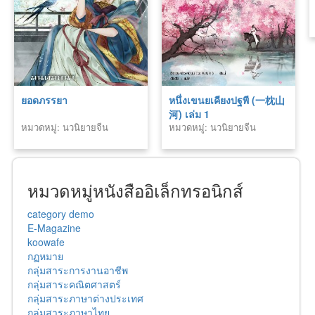
ยอดภรรยา
หนึ่งเขนยเคียงปฐพี (一枕山
河) เล่ม 1
หมวดหมู่: นวนิยายจีน
หมวดหมู่: นวนิยายจีน
หมวดหมู่หนังสืออิเล็กทรอนิกส์
category demo
E-Magazine
koowafe
กฏหมาย
กลุ่มสาระการงานอาชีพ
กลุ่มสาระคณิตศาสตร์
กลุ่มสาระภาษาต่างประเทศ
กลุ่มสาระภาษาไทย