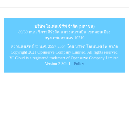
บริษัท โอเพ่นเซิร์ฟ จำกัด (มหาชน)
89/39 ถนน วิภาวดีรังสิต แขวงสนามบิน เขตดอนเมือง
กรุงเทพมหานคร 10210
สงวนลิขสิทธิ์ © พ.ศ. 2557-2564 โดย บริษัท โอเพ่นเซิร์ฟ จำกัด
Copyright 2021 Openserve Company Limited. All rights reserved.
VLCloud is a registered trademart of Openserve Company Limited.
Version 2.30b.1 |
Policy