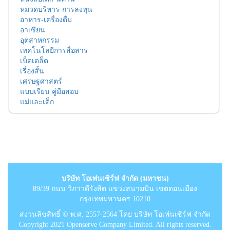
หมวดบริหาร-การลงทุน
อาหาร-เครื่องดื่ม
อาเซียน
อุตสาหกรรม
เทคโนโลยีการสื่อสาร
เบ็ดเตล็ด
เรื่องสั้น
เศรษฐศาสตร์
แบบเรียน คู่มือสอบ
แม่และเด็ก
บริษัท โอเพ่นเซิร์ฟ จำกัด (มหาชน)
89/39 ถนน วิภาวดีรังสิต แขวงสนามบิน เขตดอนเมือง
กรุงเทพมหานคร 10210
สงวนลิขสิทธิ์ © พ.ศ. 2557-2564 โดย บริษัท โอเพ่นเซิร์ฟ จำกัด
Copyright 2021 Openserve Company Limited. All rights reserved.