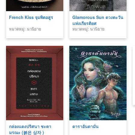
French Kiss จุมพิตอสูร
Glamorous Sun ดวงตะวัน
แห่งเกียรติยศ
หมวดหมู่: นวนิยาย
หมวดหมู่: นวนิยาย
กล่องแดงปริศนา ชะตา
ดาราอันดามัน
มรณะ (붉은 상자 )