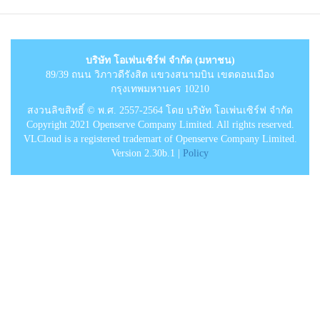
บริษัท โอเพ่นเซิร์ฟ จำกัด (มหาชน)
89/39 ถนน วิภาวดีรังสิต แขวงสนามบิน เขตดอนเมือง
กรุงเทพมหานคร 10210
สงวนลิขสิทธิ์ © พ.ศ. 2557-2564 โดย บริษัท โอเพ่นเซิร์ฟ จำกัด
Copyright 2021 Openserve Company Limited. All rights reserved.
VLCloud is a registered trademart of Openserve Company Limited.
Version 2.30b.1 |
Policy