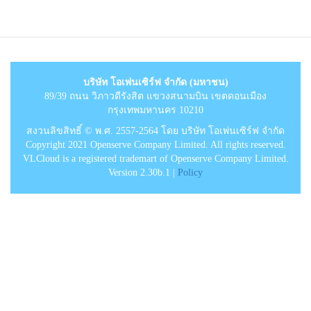
บริษัท โอเพ่นเซิร์ฟ จำกัด (มหาชน)
89/39 ถนน วิภาวดีรังสิต แขวงสนามบิน เขตดอนเมือง
กรุงเทพมหานคร 10210
สงวนลิขสิทธิ์ © พ.ศ. 2557-2564 โดย บริษัท โอเพ่นเซิร์ฟ จำกัด
Copyright 2021 Openserve Company Limited. All rights reserved.
VLCloud is a registered trademart of Openserve Company Limited.
Version 2.30b.1 |
Policy