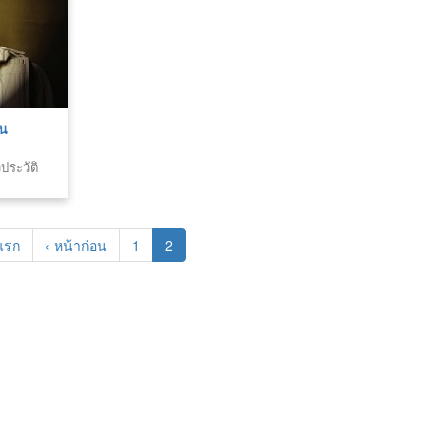
์น
ประวัติ
แรก
‹ หน้าก่อน
1
2