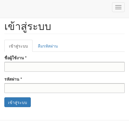
Toggl
navig
เข้าสู่ระบบ
ข้าม
ไป
ยัง
เนื้อหา
Primary
หลัก
เข้าสู่ระบบ
(แท็บ
ลืมรหัสผ่าน
tabs
ปัจจุบัน)
ชื่อผู้ใช้งาน
*
รหัสผ่าน
*
เข้าสู่ระบบ