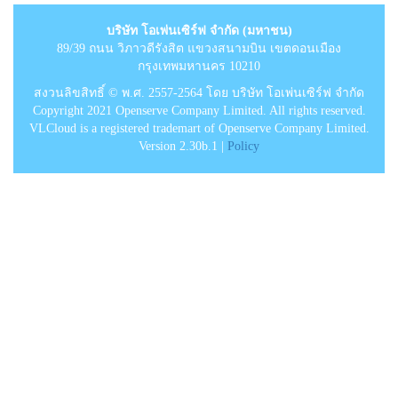
บริษัท โอเพ่นเซิร์ฟ จำกัด (มหาชน)
89/39 ถนน วิภาวดีรังสิต แขวงสนามบิน เขตดอนเมือง
กรุงเทพมหานคร 10210
สงวนลิขสิทธิ์ © พ.ศ. 2557-2564 โดย บริษัท โอเพ่นเซิร์ฟ จำกัด
Copyright 2021 Openserve Company Limited. All rights reserved.
VLCloud is a registered trademart of Openserve Company Limited.
Version 2.30b.1 |
Policy