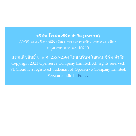
บริษัท โอเพ่นเซิร์ฟ จำกัด (มหาชน)
89/39 ถนน วิภาวดีรังสิต แขวงสนามบิน เขตดอนเมือง
กรุงเทพมหานคร 10210
สงวนลิขสิทธิ์ © พ.ศ. 2557-2564 โดย บริษัท โอเพ่นเซิร์ฟ จำกัด
Copyright 2021 Openserve Company Limited. All rights reserved.
VLCloud is a registered trademart of Openserve Company Limited.
Version 2.30b.1 |
Policy