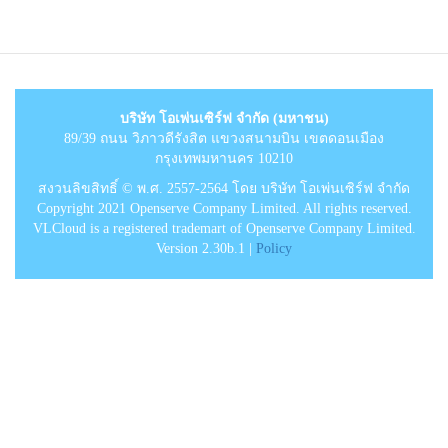
บริษัท โอเพ่นเซิร์ฟ จำกัด (มหาชน)
89/39 ถนน วิภาวดีรังสิต แขวงสนามบิน เขตดอนเมือง
กรุงเทพมหานคร 10210
สงวนลิขสิทธิ์ © พ.ศ. 2557-2564 โดย บริษัท โอเพ่นเซิร์ฟ จำกัด
Copyright 2021 Openserve Company Limited. All rights reserved.
VLCloud is a registered trademart of Openserve Company Limited.
Version 2.30b.1 |
Policy