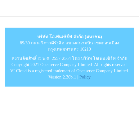
บริษัท โอเพ่นเซิร์ฟ จำกัด (มหาชน)
89/39 ถนน วิภาวดีรังสิต แขวงสนามบิน เขตดอนเมือง
กรุงเทพมหานคร 10210
สงวนลิขสิทธิ์ © พ.ศ. 2557-2564 โดย บริษัท โอเพ่นเซิร์ฟ จำกัด
Copyright 2021 Openserve Company Limited. All rights reserved.
VLCloud is a registered trademart of Openserve Company Limited.
Version 2.30b.1 |
Policy