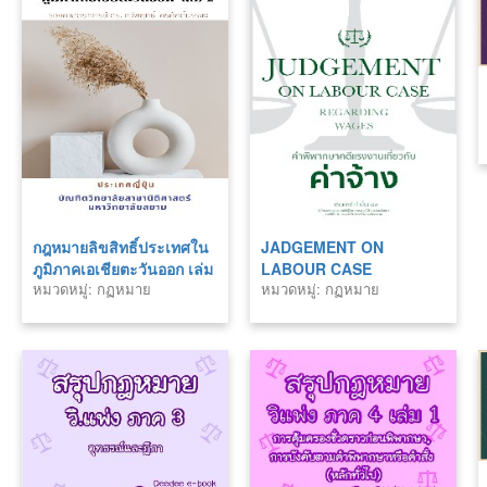
กฎหมายลิขสิทธิ์ประเทศใน
JADGEMENT ON
ภูมิภาคเอเชียตะวันออก เล่ม
LABOUR CASE
หมวดหมู่: กฏหมาย
หมวดหมู่: กฏหมาย
2 ประเทศญี่ปุ่น
REGARDING WAGES คำ
พิพากษาคดีแรงงานเกี่ยวกับ
ค่าจ้าง