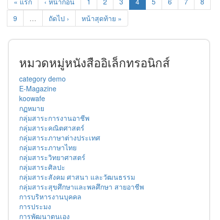
« แรก
‹ หน้าก่อน
1
2
3
4
5
6
7
8
9
…
ถัดไป ›
หน้าสุดท้าย »
หมวดหมู่หนังสืออิเล็กทรอนิกส์
category demo
E-Magazine
koowafe
กฏหมาย
กลุ่มสาระการงานอาชีพ
กลุ่มสาระคณิตศาสตร์
กลุ่มสาระภาษาต่างประเทศ
กลุ่มสาระภาษาไทย
กลุ่มสาระวิทยาศาสตร์
กลุ่มสาระศิลปะ
กลุ่มสาระสังคม ศาสนา และวัฒนธรรม
กลุ่มสาระสุขศึกษาและพลศึกษา สายอาชีพ
การบริหารงานบุคคล
การประมง
การพัฒนาตนเอง