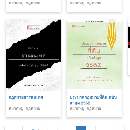
หมวดหมู่: กฏหมาย
หมวดหมู่: กฏหมาย
บัญญัติ คุ้มครองข้อมูลส่วน
บุคคล พ.ศ.๒๕๖๒ พร้อม
กฎหมายลำดับรอง ล่าสุด
2565
กฎหมายสารสนเทศ
ประมวลกฎหมายที่ดิน ฉบับ
ล่าสุด 2562
หมวดหมู่: กฏหมาย
หมวดหมู่: กฏหมาย