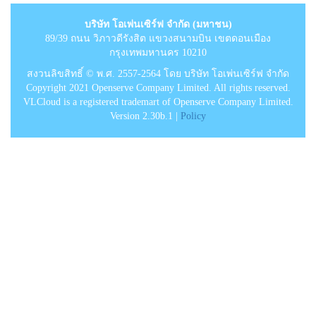
บริษัท โอเพ่นเซิร์ฟ จำกัด (มหาชน)
89/39 ถนน วิภาวดีรังสิต แขวงสนามบิน เขตดอนเมือง
กรุงเทพมหานคร 10210
สงวนลิขสิทธิ์ © พ.ศ. 2557-2564 โดย บริษัท โอเพ่นเซิร์ฟ จำกัด
Copyright 2021 Openserve Company Limited. All rights reserved.
VLCloud is a registered trademart of Openserve Company Limited.
Version 2.30b.1 |
Policy