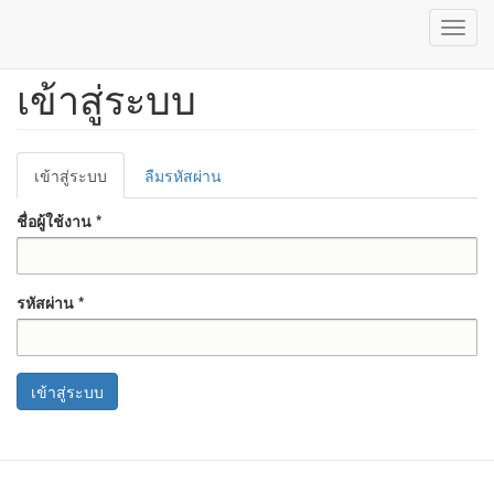
Toggl
navig
เข้าสู่ระบบ
ข้าม
ไป
ยัง
เนื้อหา
Primary
หลัก
เข้าสู่ระบบ
(แท็บ
ลืมรหัสผ่าน
tabs
ปัจจุบัน)
ชื่อผู้ใช้งาน
*
รหัสผ่าน
*
เข้าสู่ระบบ