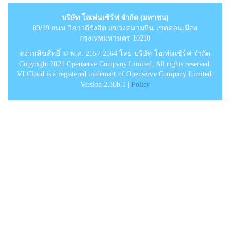
บริษัท โอเพ่นเซิร์ฟ จำกัด (มหาชน)
89/39 ถนน วิภาวดีรังสิต แขวงสนามบิน เขตดอนเมือง
กรุงเทพมหานคร 10210
สงวนลิขสิทธิ์ © พ.ศ. 2557-2564 โดย บริษัท โอเพ่นเซิร์ฟ จำกัด
Copyright 2021 Openserve Company Limited. All rights reserved.
VLCloud is a registered trademart of Openserve Company Limited.
Version 2.30b.1 |
Policy