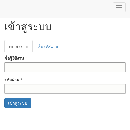
Toggl
navig
เข้าสู่ระบบ
ข้าม
ไป
ยัง
เนื้อหา
Primary
หลัก
เข้าสู่ระบบ
(แท็บ
ลืมรหัสผ่าน
tabs
ปัจจุบัน)
ชื่อผู้ใช้งาน
*
รหัสผ่าน
*
เข้าสู่ระบบ