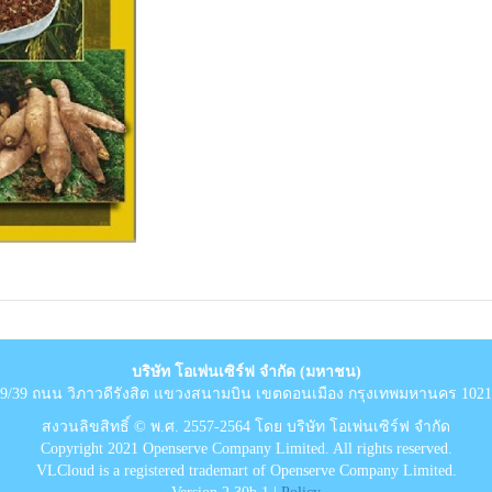
บริษัท โอเพ่นเซิร์ฟ จำกัด (มหาชน)
9/39 ถนน วิภาวดีรังสิต แขวงสนามบิน เขตดอนเมือง กรุงเทพมหานคร 102
สงวนลิขสิทธิ์ © พ.ศ. 2557-2564 โดย บริษัท โอเพ่นเซิร์ฟ จำกัด
Copyright 2021 Openserve Company Limited. All rights reserved.
VLCloud is a registered trademart of Openserve Company Limited.