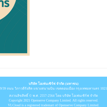
บริษัท โอเพ่นเซิร์ฟ จำกัด (มหาชน)
9/39 ถนน วิภาวดีรังสิต แขวงสนามบิน เขตดอนเมือง กรุงเทพมหานคร 102
สงวนลิขสิทธิ์ © พ.ศ. 2557-2564 โดย บริษัท โอเพ่นเซิร์ฟ จำกัด
Copyright 2021 Openserve Company Limited. All rights reserved.
VLCloud is a registered trademart of Openserve Company Limited.