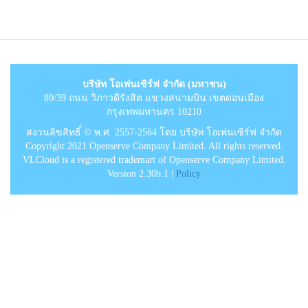
บริษัท โอเพ่นเซิร์ฟ จำกัด (มหาชน)
89/39 ถนน วิภาวดีรังสิต แขวงสนามบิน เขตดอนเมือง
กรุงเทพมหานคร 10210
สงวนลิขสิทธิ์ © พ.ศ. 2557-2564 โดย บริษัท โอเพ่นเซิร์ฟ จำกัด
Copyright 2021 Openserve Company Limited. All rights reserved.
VLCloud is a registered trademart of Openserve Company Limited.
Version 2.30b.1 |
Policy