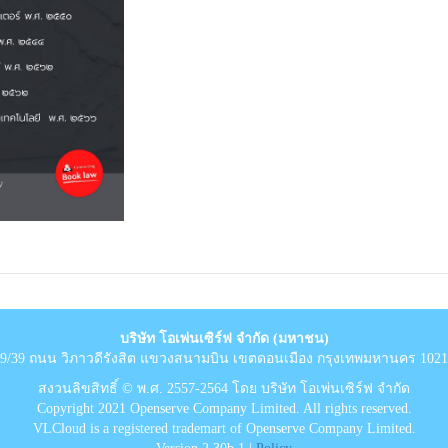
บริษัท โอเพ่นเซิร์ฟ จำกัด (มหาชน)
9/39 ถนน วิภาวดีรังสิต แขวงสนามบิน เขตดอนเมือง กรุงเทพมหานคร 102
สงวนลิขสิทธิ์ © พ.ศ. 2557-2564 โดย บริษัท โอเพ่นเซิร์ฟ จำกัด
Copyright 2021 Openserve Company Limited. All rights reserved.
VLCloud is a registered trademart of Openserve Company Limited.