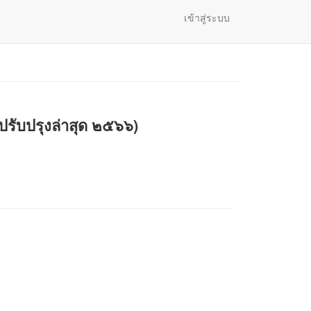
เข้าสู่ระบบ
ับปรุงล่าสุด ๒๕๖๖)