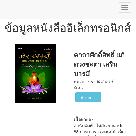
Toggl
navig
ข้อมูลหนังสืออิเล็กทรอนิกส์
ข้าม
ไป
ยัง
เนื้อหา
หลัก
คาถาศักดิ์สิทธิ์ แก้
ดวงชะตา เสริม
บารมี
หมวด : ประวัติศาสตร์
ผู้แต่ง : -
ตัวอย่าง
เนื้อหาย่อ :
สำนักพิมพ์ : ไพลิน ราคาปก :
88 บาท การสวดมนต์บำเพ็ญ