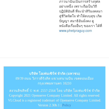
ภาวนานั้นเป็นการสร้างกุศล
อย่างหนึ่ง เพราะถือเป็นวิถี
ปฏิบัติอันดี ที่จะนำสิริมงคลมา
สู่ชีวิตจิตใจ ทำให้สงบสุข เกิด
ปัญญา สมาธิอันมั่งคง ดู
หนังสือเรื่องอื่นๆ ของเรา ได้ที่
www.phetpraguy.com
บริษัท โอเพ่นเซิร์ฟ จำกัด (มหาชน)
89/39 ถนน วิภาวดีรังสิต แขวงสนามบิน เขตดอนเมือง
กรุงเทพมหานคร 10210
สงวนลิขสิทธิ์ © พ.ศ. 2557-2564 โดย บริษัท โอเพ่นเซิร์ฟ จำกัด
Copyright 2021 Openserve Company Limited. All rights reserved.
VLCloud is a registered trademart of Openserve Company Limited.
Version 2.30b.1 |
Policy