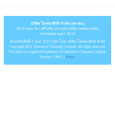
บริษัท โอเพ่นเซิร์ฟ จำกัด (มหาชน)
89/39 ถนน วิภาวดีรังสิต แขวงสนามบิน เขตดอนเมือง
กรุงเทพมหานคร 10210
สงวนลิขสิทธิ์ © พ.ศ. 2557-2564 โดย บริษัท โอเพ่นเซิร์ฟ จำกัด
Copyright 2021 Openserve Company Limited. All rights reserved.
VLCloud is a registered trademart of Openserve Company Limited.
Version 2.30b.1 |
Policy