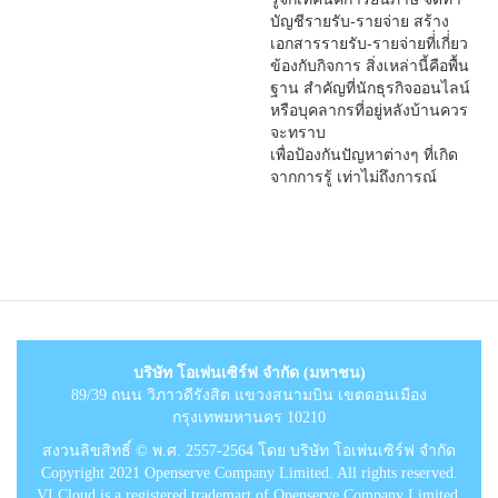
บัญชีรายรับ-รายจ่าย สร้าง
เอกสารรายรับ-รายจ่ายที่่เกี่่ยว
ข้องกับกิจการ สิ่งเหล่านี้คือพื้น
ฐาน สำคัญที่นักธุรกิจออนไลน์
หรือบุคลากรที่อยู่หลังบ้านควร
จะทราบ
เพื่อป้องกันปัญหาต่างๆ ที่เกิด
จากการรู้ เท่าไม่ถึงการณ์
บริษัท โอเพ่นเซิร์ฟ จำกัด (มหาชน)
89/39 ถนน วิภาวดีรังสิต แขวงสนามบิน เขตดอนเมือง
กรุงเทพมหานคร 10210
สงวนลิขสิทธิ์ © พ.ศ. 2557-2564 โดย บริษัท โอเพ่นเซิร์ฟ จำกัด
Copyright 2021 Openserve Company Limited. All rights reserved.
VLCloud is a registered trademart of Openserve Company Limited.