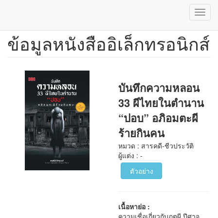
Toggl
navig
ข้อมูลหนังสืออิเล็กทรอนิกส์
ข้าม
ไป
ยัง
เนื้อหา
หลัก
บันทึกความหลอน
33 ผีไทยในตำนาน
“ปอบ” อภิอมตะผี
ร้ายกินคน
หมวด : สารคดี-ชีวประวัติ
ผู้แต่ง : -
ตัวอย่าง
เนื้อหาย่อ :
ความเชื่อเกี่ยวกับภูตผี ปีศาจ