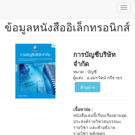
Toggl
navig
ข้อมูลหนังสืออิเล็กทรอนิกส์
ข้าม
ไป
ยัง
เนื้อหา
หลัก
การบัญชีบริษัท
จำกัด
หมวด : บัญชี
ผู้แต่ง : อ.อมรรัตน์ กรีธาธร
ตัวอย่าง
เนื้อหาย่อ :
หนังสือเล่มนี้เรียบเรียงตามจุด
ประสงค์รายวิชาสมรรถนะ
รายวิชา และคำอธิบาย
รายวิชา หลักสูตร