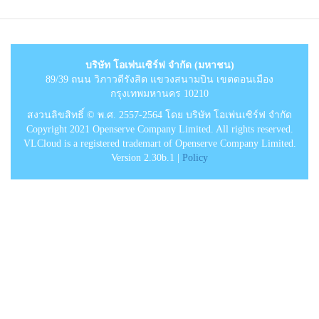
บริษัท โอเพ่นเซิร์ฟ จำกัด (มหาชน)
89/39 ถนน วิภาวดีรังสิต แขวงสนามบิน เขตดอนเมือง
กรุงเทพมหานคร 10210
สงวนลิขสิทธิ์ © พ.ศ. 2557-2564 โดย บริษัท โอเพ่นเซิร์ฟ จำกัด
Copyright 2021 Openserve Company Limited. All rights reserved.
VLCloud is a registered trademart of Openserve Company Limited.
Version 2.30b.1 |
Policy